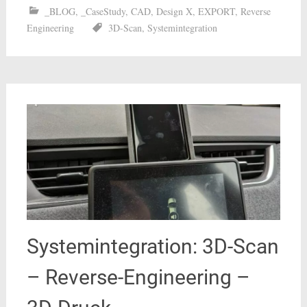
_BLOG
,
_CaseStudy
,
CAD
,
Design X
,
EXPORT
,
Reverse
Engineering
3D-Scan
,
Systemintegration
Systemintegration: 3D-Scan
– Reverse-Engineering –