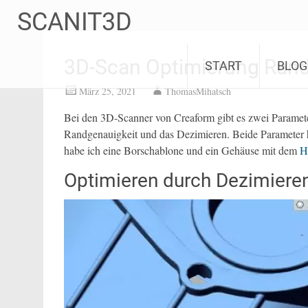
Zum
SCANIT3D
Inhalt
springen
3D-Scan Optimierung Rand
START
BLOG
März 25, 2021
ThomasMihatsch
Bei den 3D-Scanner von Creaform gibt es zwei Parameter,
Randgenauigkeit und das Dezimieren. Beide Parameter ha
habe ich eine Borschablone und ein Gehäuse mit dem
H
Optimieren durch Dezimiere