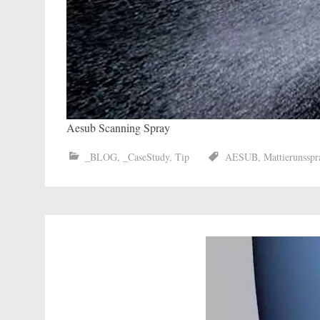
Aesub Scanning Spray
_BLOG
,
_CaseStudy
,
Tip
AESUB
,
Mattierunsspr